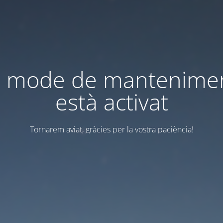
l mode de mantenime
està activat
Tornarem aviat, gràcies per la vostra paciència!