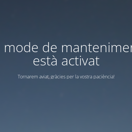
l mode de mantenime
està activat
Tornarem aviat, gràcies per la vostra paciència!